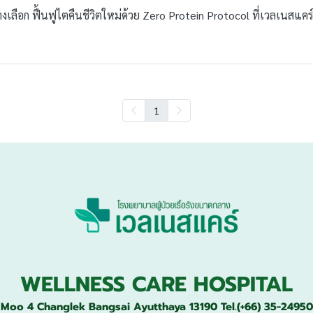
งเลือก ฟื้นฟูไตคืนชีวิตใหม่ด้วย Zero Protein Protocol ที่เวลเนสแคร
1
WELLNESS CARE HOSPITAL
 Moo 4 Changlek Bangsai Ayutthaya 13190 Tel.(+66) 35-2495