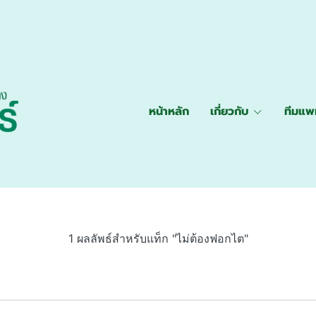
หน้าหลัก
เกี่ยวกับ
ทีมแพ
1 ผลลัพธ์สำหรับแท็ก "ไม่ต้องฟอกไต"