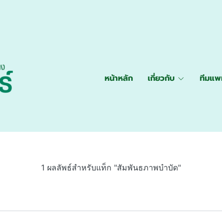
หน้าหลัก
เกี่ยวกับ
ทีมแพ
1 ผลลัพธ์สำหรับแท็ก "สัมพันธภาพบำบัด"