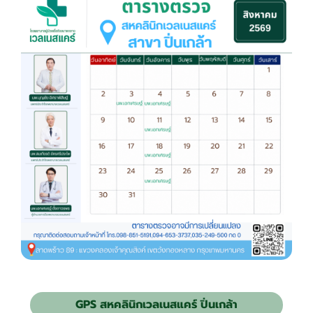
GPS สหคลินิกเวลเนสแคร์ ปิ่นเกล้า