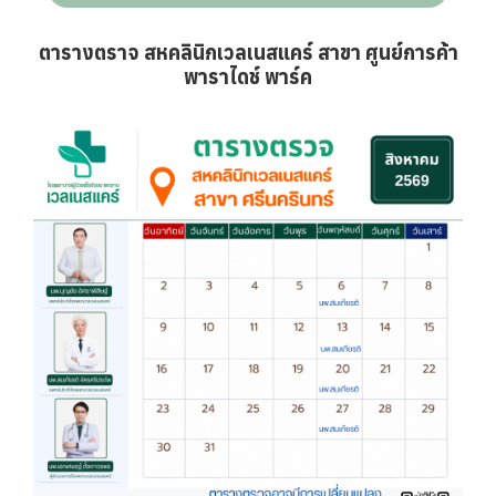
ตารางตราจ สหคลินิกเวลเนสแคร์ สาขา ศูนย์การค้า
พาราไดช์ พาร์ค