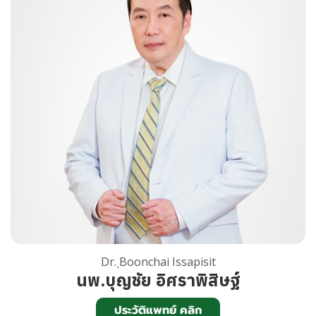
Dr. ฺBoonchai Issapisit
นพ.บุญชัย อิศราพิสิษฐ์
ประวัติแพทย์ คลิก