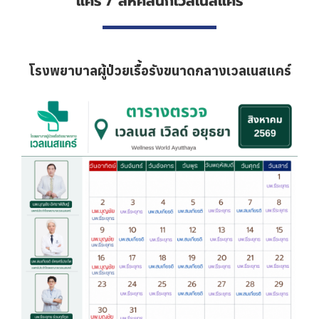
แคร์ / สหคลินิกเวลเนสแคร์
โรงพยาบาลผู้ป่วยเรื้อรังขนาดกลางเวลเนสแคร์