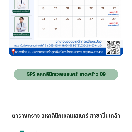
GPS สหคลินิกเวลเนสแคร์ ลาดพร้าว 89
ตารางตราจ สหคลินิกเวลเนสแคร์ สาขาปิ่นเกล้า