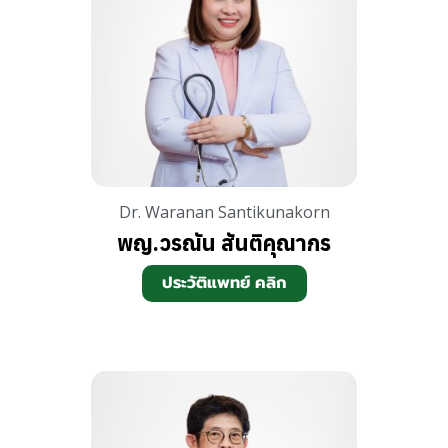
Dr. Waranan Santikunakorn
พญ.วรณัน สันติคุณา
กร
ประวัติแพทย์ คลิก