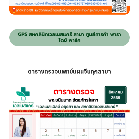
GPS สหคลินิกเวลเนสแคร์ สาขา ศูนย์การค้า พารา
ไดช์ พาร์ค
ตารางตรวจแพทย์แผนจีนทุกสาขา