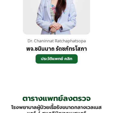
Dr. Chaninnat Ratchaphatsopa
พจ.ชนินนาถ รัตชภัทรโสภา
ประวัติแพทย์ คลิก
ตารางแพทย์ลงตรวจ
โรงพยาบาลผู้ป่วยเรื้อรังขนาดกลางเวลเนส